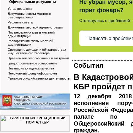
Не убран мусор, я
Официальные документы
Устав поселения
горит фонарь?
Документы совета местного
самоуправления
Столкнулись с проблемой 
Решение совета
Документы местной администрации
Постановления главы местной
администрации
Написать о проблем
Распоряжения главы местной
администрации
Сведения о доходах и обязательствах
имущественного характера
Правила землепользования и застройки
Градостроительное зонирование
События
Независимая оценка качества
Пенсионный фонд информирует
В Кадастровой
Финансово-хозяйственная деятельность
КБР пройдет п
12 декабря 201
исполнения пору
Российской Федера
палате по К
Общероссийский д
граждан.