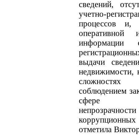
сведений, отсу
учетно-регистр
процессов и, 
оперативной 
информации 
регистрацион
выдачи сведен
недвижимости, 
сложностях 
соблюдением зак
сфере нед
непрозрачнос
коррупционны
отметила Викто