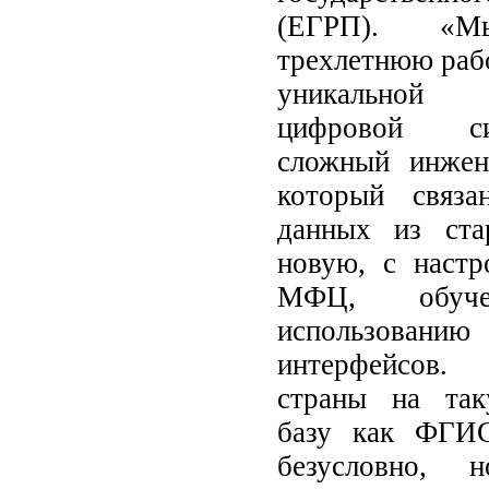
(ЕГРП). «М
трехлетнюю раб
уникальной о
цифровой с
сложный инжен
который связа
данных из ста
новую, с настр
МФЦ, обуче
использов
интерфейсов.
страны на так
базу как ФГИ
безусловно, 