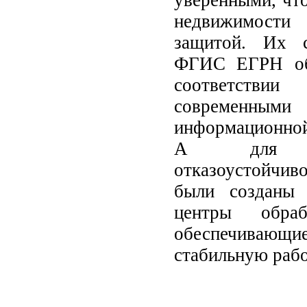
уверенными, что
недвижимости
защитой. Их с
ФГИС ЕГРН обе
соответств
современными
информационной
А для об
отказоустойчив
были созданы 
центры обраб
обеспечивающ
стабильную рабо