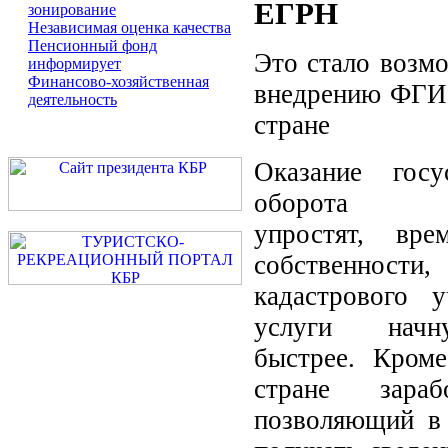
ЕГРН
зонирование
Независимая оценка качества
Пенсионный фонд
Это стало возм
информирует
Финансово-хозяйственная
внедрению ФГИ
деятельность
стране
Оказание гос
оборота не
упростят, вре
собственност
кадастрового 
услуги начн
быстрее. Кроме
стране зараб
позволяющий в