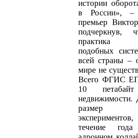
истории оборот
в России», – 
премьер Виктор
подчеркнув, ч
практика э
подобных сист
всей страны – о
мире не существ
Всего ФГИС ЕГ
10 петабай
недвижимости. 
размер ре
экспериментов
течение год
адронном коллай