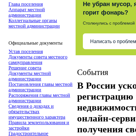
Не убран мусор, 
Глава поселения
Аппарат местной
горит фонарь?
администрации
Коллегиальные органы
Столкнулись с проблемой
местной администрации
Написать о пробле
Официальные документы
Устав поселения
Документы совета местного
самоуправления
Решение совета
События
Документы местной
администрации
В России уск
Постановления главы местной
администрации
регистрацию 
Распоряжения главы местной
администрации
недвижимость
Сведения о доходах и
обязательствах
онлайн-серви
имущественного характера
Правила землепользования и
получения св
застройки
Градостроительное