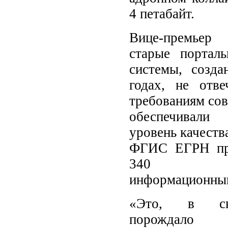
4 петабайт.
Вице-премьер 
старые портал
системы, созда
годах, не отв
требованиям сов
обеспечивали
уровень качества
ФГИС ЕГРН пр
340 разр
информационным
«Это, в св
порождало д