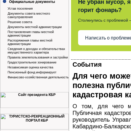
Не убран мусор, я
Официальные документы
Устав поселения
горит фонарь?
Документы совета местного
самоуправления
Столкнулись с проблемой 
Решение совета
Документы местной администрации
Постановления главы местной
администрации
Написать о проблем
Распоряжения главы местной
администрации
Сведения о доходах и обязательствах
имущественного характера
Правила землепользования и застройки
Градостроительное зонирование
События
Независимая оценка качества
Пенсионный фонд информирует
Для чего може
Финансово-хозяйственная деятельность
полезна публи
кадастровая к
О том, для чего м
Публичная кадастров
руководитель Управ
Кабардино-Балка