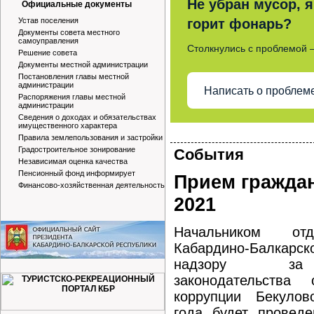
Не убран мусор, я
Официальные документы
Устав поселения
горит фонарь?
Документы совета местного
самоуправления
Столкнулись с проблемой 
Решение совета
Документы местной администрации
Постановления главы местной
администрации
Написать о проблем
Распоряжения главы местной
администрации
Сведения о доходах и обязательствах
имущественного характера
Правила землепользования и застройки
Градостроительное зонирование
События
Независимая оценка качества
Пенсионный фонд информирует
Прием гражда
Финансово-хозяйственная деятельность
2021
Начальником отд
Кабардино-Балкарс
надзору за 
законодательства 
коррупции Бекулов
года будет провед