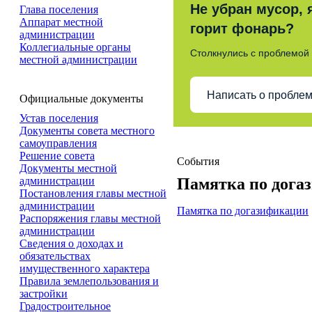
Не убран мусор, 
Глава поселения
Аппарат местной
горит фонарь?
администрации
Коллегиальные органы
Столкнулись с проблемой
местной администрации
Написать о пробле
Официальные документы
Устав поселения
Документы совета местного
самоуправления
Решение совета
События
Документы местной
администрации
Памятка по дога
Постановления главы местной
администрации
Памятка по догазификации
Распоряжения главы местной
администрации
Сведения о доходах и
обязательствах
имущественного характера
Правила землепользования и
застройки
Градостроительное