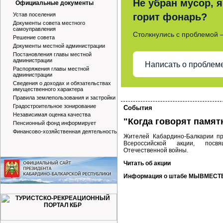
Не убран мусор, я
Официальные документы
Устав поселения
горит фонарь?
Документы совета местного
самоуправления
Столкнулись с проблемой 
Решение совета
Документы местной администрации
Постановления главы местной
администрации
Написать о проблем
Распоряжения главы местной
администрации
Сведения о доходах и обязательствах
имущественного характера
Правила землепользования и застройки
Градостроительное зонирование
События
Независимая оценка качества
"Когда говорят памят
Пенсионный фонд информирует
Финансово-хозяйственная деятельность
Жителей Кабардино-Балкарии пр
Всероссийской акции, посв
Отечественной войны.
Читать об акции
Информация о штабе МЫВМЕСТ