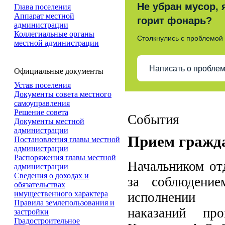
Не убран мусор, 
Глава поселения
Аппарат местной
горит фонарь?
администрации
Коллегиальные органы
Столкнулись с проблемой
местной администрации
Написать о пробле
Официальные документы
Устав поселения
Документы совета местного
самоуправления
Решение совета
События
Документы местной
администрации
Прием гражд
Постановления главы местной
администрации
Распоряжения главы местной
Начальником от
администрации
Сведения о доходах и
за соблюдение
обязательствах
имущественного характера
исполнении
Правила землепользования и
наказаний пр
застройки
Градостроительное