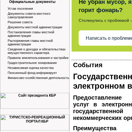
Не убран мусор, я
Официальные документы
Устав поселения
горит фонарь?
Документы совета местного
самоуправления
Столкнулись с проблемой 
Решение совета
Документы местной администрации
Постановления главы местной
администрации
Написать о проблем
Распоряжения главы местной
администрации
Сведения о доходах и обязательствах
имущественного характера
Правила землепользования и застройки
Градостроительное зонирование
События
Независимая оценка качества
Пенсионный фонд информирует
Государственн
Финансово-хозяйственная деятельность
электронном 
Предоставление 
услуг в электрон
государственн
некоммерческих ор
Преимущества 