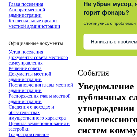
Не убран мусор, 
Глава поселения
Аппарат местной
горит фонарь?
администрации
Коллегиальные органы
Столкнулись с проблемой
местной администрации
Написать о пробле
Официальные документы
Устав поселения
Документы совета местного
самоуправления
Решение совета
События
Документы местной
администрации
Уведомление 
Постановления главы местной
администрации
публичных с
Распоряжения главы местной
администрации
утверждении
Сведения о доходах и
обязательствах
комплексного
имущественного характера
Правила землепользования и
систем комм
застройки
Градостроительное