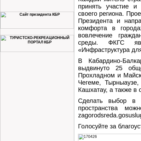
принять участие и 
своего региона. Прое
Президента и напр
комфорта в города
вовлечение гражда
среды. ФКГС явл
«Инфраструктура для
В Кабардино-Балк
выдвинуто 25 обще
Прохладном и Майско
Чегеме, Тырныаузе,
Кашхатау, а также в 
Сделать выбор в п
пространства мож
zagorodsreda.gosuslug
Голосуйте за благоус