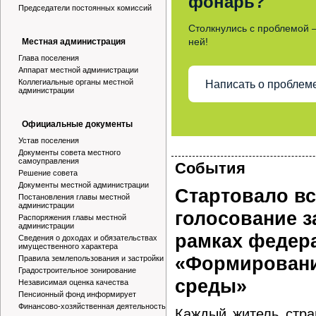
фонарь?
Председатели постоянных комиссий
Столкнулись с проблемой 
ней!
Местная администрация
Глава поселения
Аппарат местной администрации
Коллегиальные органы местной
Написать о проблем
администрации
Официальные документы
Устав поселения
Документы совета местного
самоуправления
События
Решение совета
Документы местной администрации
Стартовало вс
Постановления главы местной
администрации
голосование з
Распоряжения главы местной
администрации
рамках федер
Сведения о доходах и обязательствах
имущественного характера
«Формировани
Правила землепользования и застройки
Градостроительное зонирование
среды»
Независимая оценка качества
Пенсионный фонд информирует
Финансово-хозяйственная деятельность
Каждый житель стра