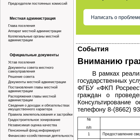
Председатели постоянных комиссий
Написать о проблем
Местная администрация
Глава поселения
Аппарат местной администрации
Коллегиальные органы местной
администрации
События
Официальные документы
Вниманию гра
Устав поселения
Документы совета местного
самоуправления
В рамках реали
Решение совета
государственных усл
Документы местной администрации
ФГБУ «ФКП Росреест
Постановления главы местной
администрации
граждан о проведе
Распоряжения главы местной
администрации
Консультирование 
Сведения о доходах и обязательствах
телефону 8-(8662) 93
имущественного характера
Правила землепользования и застройки
№
Градостроительное зонирование
Независимая оценка качества
п/п
Пенсионный фонд информирует
1
Предоставление све
Финансово-хозяйственная деятельность