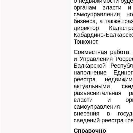
о недвижимости буде
органам власти и
самоуправления, н
бизнеса, а также гр
директор Кадаст
Кабардино-Балкарск
Тонконог.
Совместная работа 
и Управления Росре
Балкарской Респуб
наполнение Единог
реестра недвижи
актуальными све
разъяснительная 
власти и орга
самоуправления 
внесения в госуд
сведений реестра гр
Справочно