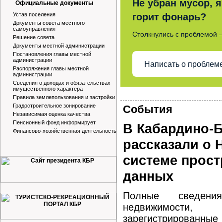
Не убран мусор, я
Официальные документы
Устав поселения
горит фонарь?
Документы совета местного
самоуправления
Столкнулись с проблемой 
Решение совета
Документы местной администрации
Постановления главы местной
администрации
Написать о проблем
Распоряжения главы местной
администрации
Сведения о доходах и обязательствах
имущественного характера
Правила землепользования и застройки
Градостроительное зонирование
События
Независимая оценка качества
Пенсионный фонд информирует
В Кабардино-
Финансово-хозяйственная деятельность
рассказали о
системе прос
данных
Полные сведе
недвижимос
зарегистрированн