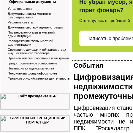
Не убран мусор, я
Официальные документы
Устав поселения
горит фонарь?
Документы совета местного
самоуправления
Столкнулись с проблемой 
Решение совета
Документы местной администрации
Постановления главы местной
администрации
Написать о проблем
Распоряжения главы местной
администрации
Сведения о доходах и обязательствах
имущественного характера
Правила землепользования и застройки
Градостроительное зонирование
События
Независимая оценка качества
Пенсионный фонд информирует
Цифровизация
Финансово-хозяйственная деятельность
недвижимости
промежуточны
Цифровизация стано
частью многих пр
недвижимости не и
ППК "Роскадастр