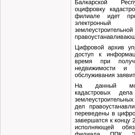
Балкарской Респ
оцифровку кадастр
филиале идет пр
электронн
землеустроительной
правоустанавливающ
Цифровой архив уп
доступ к информац
время при получ
недвижимости и у
обслуживания заявит
На данный мом
кадастровых дел
землеустроительных
дел правоустанавл
переведены в цифро
завершатся к концу 
исполняющей обяз
филиала ППК "Р